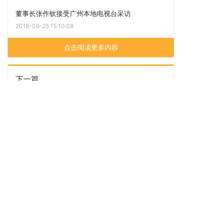
董事长张作钦接受广州本地电视台采访
2018-09-25 15:10:08
点击阅读更多内容
下一篇
大咖联手粤华以20800元拍下龙凤呈祥花灯
上一篇
【大咖VR】祝您节日愉快，“诞”愿温暖常伴你心！