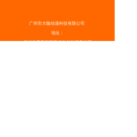
广州市大咖动漫科技有限公司
地址：
广州市番禺区石碁镇华创动漫产业园
C15栋402
开放时间：
9:00 - 18:00（周六周日不休息）
电话: 138 2607 2948
广州市大咖动漫科技有限公司